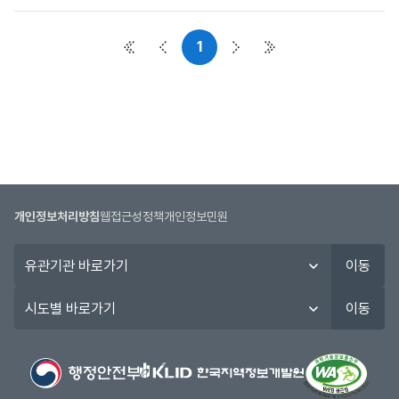
사
항
1
목
첫 페이지
이전 페이지
다음 페이지
마지막 페이지
록
:
공
지
사
항
목
록
개인정보처리방침
웹접근성정책
개인정보민원
으
로
유
이동
번
관
호,
기
시
이동
시
관
도
행
바
별
기
로
바
관,
가
로
제
기