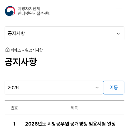
지
모바
방
자
치
메
단
뉴
체
이
인
동
홈
서비스 지원
공지사항
터
공지사항
넷
원
서
접
수
이동
시
센
행
터
자료실
년
번호
제목
도
게시판
공
1
2026년도 지방공무원 공개경쟁 임용시험 일정
지