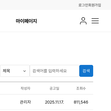
로그인
회원가입
마이페이지
회원정보
전체메뉴
검색
게시판
검
검
색
색
검색
구
어
조건
작성자
공고일
조회수
분
입
력
관리자
2025.11.17.
811,546