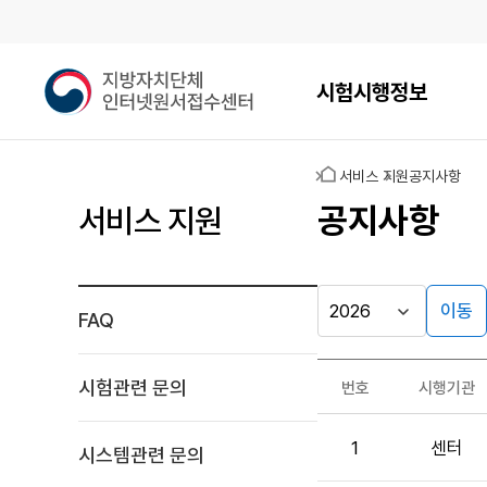
메인메뉴
지
시험시행정보
방
자
치
홈
서비스 지원
공지사항
단
체
공지사항
서비스 지원
인
터
넷
원
이동
FAQ
시
서
행
접
자료실
년
수
시험관련 문의
번호
시행기관
도
게시판
센
공
터
1
센터
지
시스템관련 문의
사