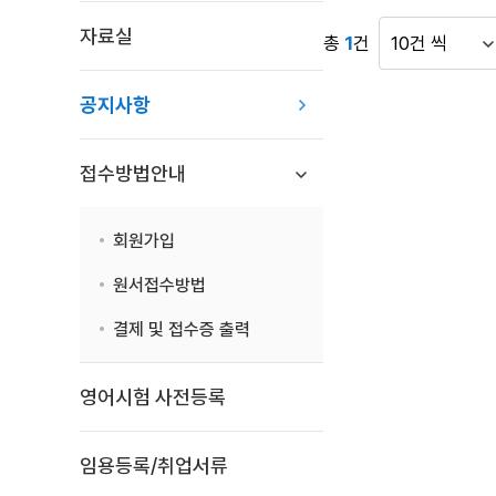
항
자료실
목
총
1
건
게
록
시
:
공지사항
물
공
표
지
시
사
접수방법안내
건
항
수
목
회원가입
록
으
원서접수방법
로
번
결제 및 접수증 출력
호,
시
영어시험 사전등록
행
기
관,
임용등록/취업서류
제