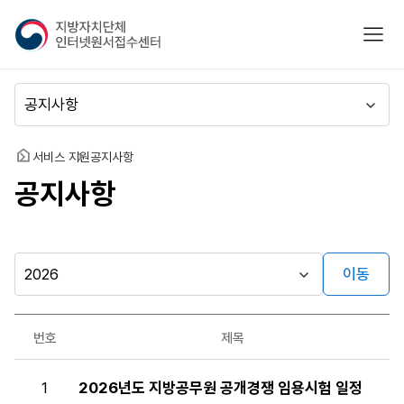
지
모바
방
자
치
메
단
뉴
체
이
인
동
홈
서비스 지원
공지사항
터
공지사항
넷
원
서
접
수
이동
시
센
행
터
자료실
년
번호
제목
도
게시판
공
1
2026년도 지방공무원 공개경쟁 임용시험 일정
지