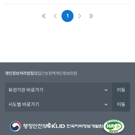
사
항
1
목
첫 페이지
이전 페이지
다음 페이지
마지막 페이지
록
:
공
지
사
항
목
록
개인정보처리방침
웹접근성정책
개인정보민원
으
로
유
이동
번
관
호,
기
시
이동
시
관
도
행
바
별
기
로
바
관,
가
로
제
기