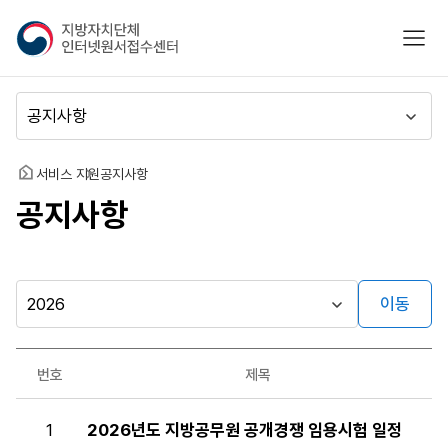
지
모바
방
자
치
메
단
뉴
체
이
인
동
홈
서비스 지원
공지사항
터
공지사항
넷
원
서
접
수
이동
시
센
행
터
자료실
년
번호
제목
도
게시판
공
1
2026년도 지방공무원 공개경쟁 임용시험 일정
지