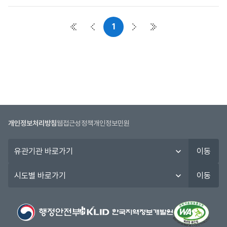
사
항
1
목
첫 페이지
이전 페이지
다음 페이지
마지막 페이지
록
:
공
지
사
항
목
록
개인정보처리방침
웹접근성정책
개인정보민원
으
로
유
이동
번
관
호,
기
시
이동
시
관
도
행
바
별
기
로
바
관,
가
로
제
기