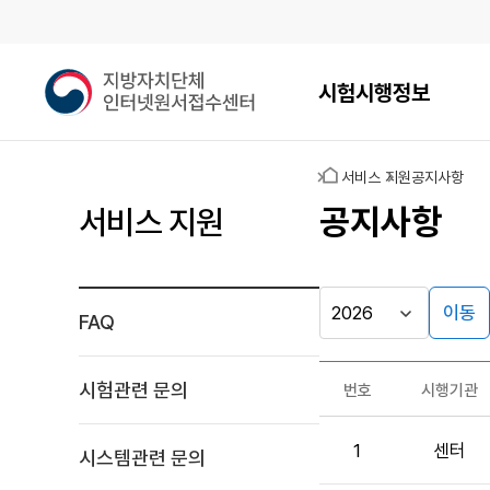
메인메뉴
지
시험시행정보
방
자
치
홈
서비스 지원
공지사항
단
체
공지사항
서비스 지원
인
터
넷
원
이동
FAQ
시
서
행
접
자료실
년
수
시험관련 문의
번호
시행기관
도
게시판
센
공
터
1
센터
지
시스템관련 문의
사