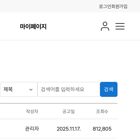
로그인
회원가입
마이페이지
회원정보
전체메뉴
검색
게시판
검
검
색
색
검색
구
어
조건
작성자
공고일
조회수
분
입
력
관리자
2025.11.17.
812,805