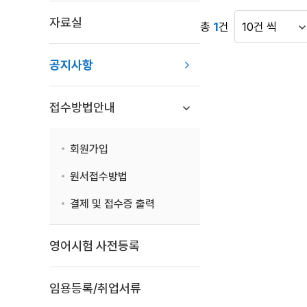
항
자료실
목
총
1
건
게
록
시
:
공지사항
물
공
표
지
시
사
접수방법안내
건
항
수
목
회원가입
록
으
원서접수방법
로
번
결제 및 접수증 출력
호,
시
영어시험 사전등록
행
기
관,
임용등록/취업서류
제