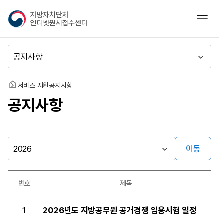
지
모바
방
자
치
메
단
뉴
체
이
인
동
홈
서비스 지원
공지사항
터
공지사항
넷
원
서
접
수
이동
시
센
행
터
자료실
년
번호
제목
도
게시판
공
1
2026년도 지방공무원 공개경쟁 임용시험 일정
지