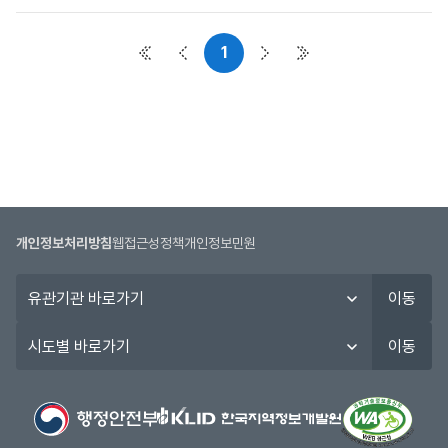
사
항
1
목
첫 페이지
이전 페이지
다음 페이지
마지막 페이지
록
:
공
지
사
항
목
록
개인정보처리방침
웹접근성정책
개인정보민원
으
로
유
이동
번
관
호,
기
시
이동
시
관
도
행
바
별
기
로
바
관,
가
로
제
기