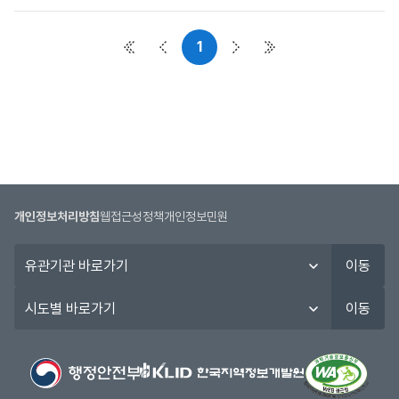
사
항
1
목
첫 페이지
이전 페이지
다음 페이지
마지막 페이지
록
:
공
지
사
항
목
록
개인정보처리방침
웹접근성정책
개인정보민원
으
로
유
이동
번
관
호,
기
시
이동
시
관
도
행
바
별
기
로
바
관,
가
로
제
기