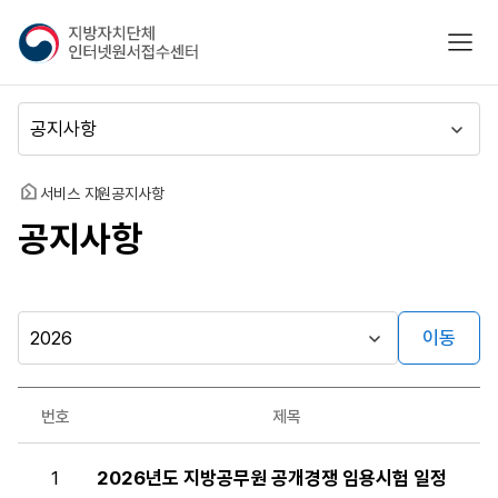
지
모바
방
자
치
메
단
뉴
체
이
인
동
홈
서비스 지원
공지사항
터
공지사항
넷
원
서
접
수
이동
시
센
행
터
자료실
년
번호
제목
도
게시판
공
1
2026년도 지방공무원 공개경쟁 임용시험 일정
지