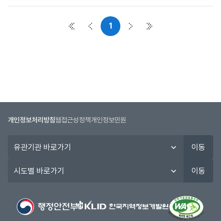
사
항
1
목
첫 페이지
이전 페이지
다음 페이지
마지막 페이지
록
:
공
지
사
항
목
록
개인정보처리방침
웹접근성정책
개인정보민원
으
로
유
이동
번
관
호,
기
시
이동
시
관
도
행
바
별
기
로
바
관,
가
로
제
기