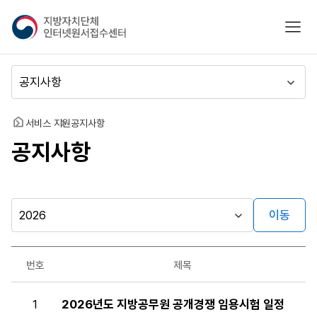
지
모바
방
자
치
메
단
뉴
체
이
인
동
홈
서비스 지원
공지사항
터
공지사항
넷
원
서
접
수
이동
시
센
행
터
자료실
년
번호
제목
도
게시판
공
1
2026년도 지방공무원 공개경쟁 임용시험 일정
지