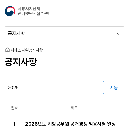
지
모바
방
자
치
메
단
뉴
체
이
인
동
홈
서비스 지원
공지사항
터
공지사항
넷
원
서
접
수
이동
시
센
행
터
자료실
년
번호
제목
도
게시판
공
1
2026년도 지방공무원 공개경쟁 임용시험 일정
지