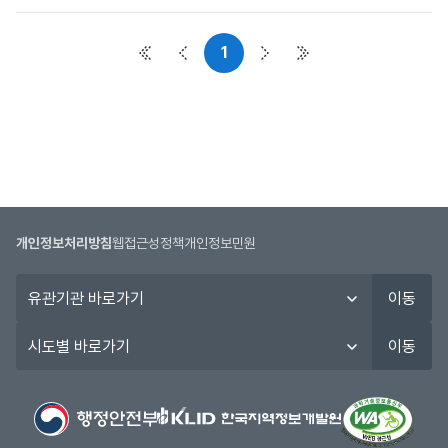
사
항
1
목
첫 페이지
이전 페이지
다음 페이지
마지막 페이지
록
:
공
지
사
항
목
록
개인정보처리방침
웹접근성정책
개인정보민원
으
로
유
이동
번
관
호,
기
시
이동
시
관
도
행
바
별
기
로
바
관,
가
로
제
기