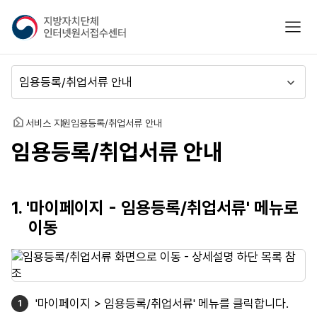
지
모바
방
자
치
메
단
뉴
체
이
인
동
홈
서비스 지원
임용등록/취업서류 안내
터
임용등록/취업서류 안내
넷
원
서
접
1. '마이페이지 - 임용등록/취업서류' 메뉴로
수
이동
센
터
'마이페이지 > 임용등록/취업서류' 메뉴를 클릭합니다.