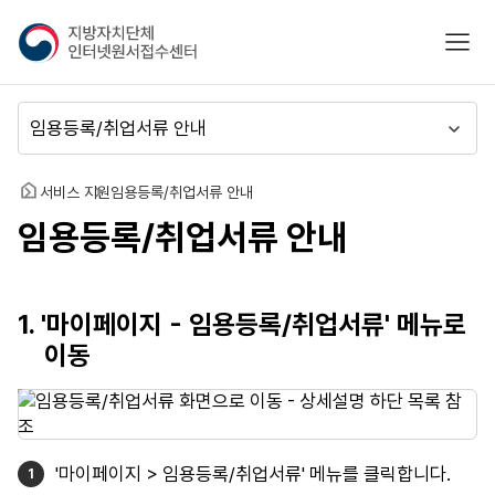
지
모바
방
자
치
메
단
뉴
체
이
인
동
홈
서비스 지원
임용등록/취업서류 안내
터
임용등록/취업서류 안내
넷
원
서
접
1. '마이페이지 - 임용등록/취업서류' 메뉴로
수
이동
센
터
'마이페이지 > 임용등록/취업서류' 메뉴를 클릭합니다.