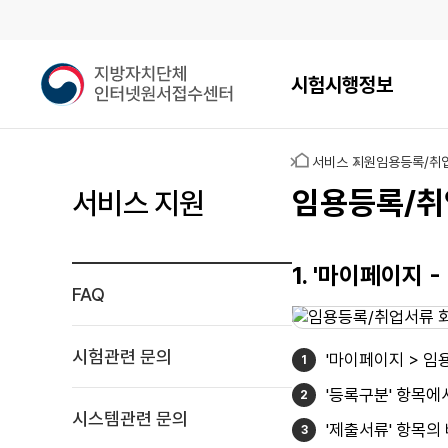
메인메뉴
지
시험시행정보
방
자
치
홈
서비스 지원
임용등록/취
단
체
임용등록/취
서비스 지원
인
터
넷
1. '마이페이지
원
FAQ
서
접
수
시험관련 문의
'마이페이지 > 임
센
터
'등록구분' 항목에
시스템관련 문의
'제출서류' 항목의