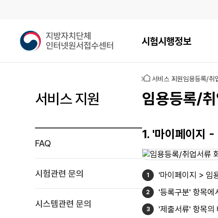
메인메뉴
지
시험시행정보
방
자
치
홈
서비스 지원
임용등록/취
단
체
임용등록/취
서비스 지원
인
터
넷
1. '마이페이지
원
FAQ
서
접
수
시험관련 문의
'마이페이지 > 임
센
터
'등록구분' 항목에
시스템관련 문의
'제출서류' 항목의