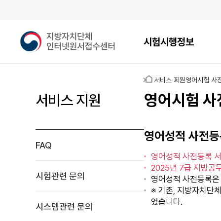
메인메뉴
지
시험시행정보
방
자
치
홈
서비스 지원
영어시험 사
단
체
영어시험 사
서비스 지원
인
터
넷
영어성적 사전등
원
FAQ
서
영어성적 사전등록 서
접
2025년 7급 지방
수
시험관련 문의
영어성적 사전등록
센
※ 기존, 지방자치단
터
었습니다.
시스템관련 문의