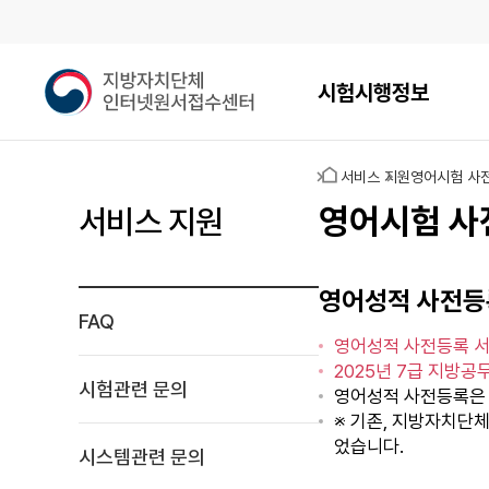
메인메뉴
지
시험시행정보
방
자
치
홈
서비스 지원
영어시험 사
단
체
영어시험 사
서비스 지원
인
터
넷
영어성적 사전등
원
FAQ
서
영어성적 사전등록 서
접
2025년 7급 지방
수
시험관련 문의
영어성적 사전등록
센
※ 기존, 지방자치단
터
었습니다.
시스템관련 문의