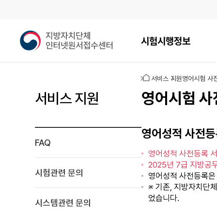
메인메뉴
지
시험시행정보
방
자
치
홈
서비스 지원
영어시험 사
단
체
영어시험 사
서비스 지원
인
터
넷
영어성적 사전등
원
FAQ
서
영어성적 사전등록 서
접
2025년 7급 지방
수
시험관련 문의
영어성적 사전등록
센
※ 기존, 지방자치단
터
었습니다.
시스템관련 문의