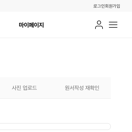
로그인
회원가입
마이페이지
회원정보
전체메뉴
사진 업로드
원서작성 재확인