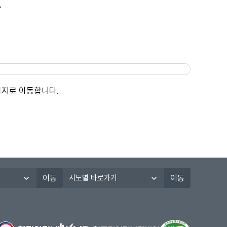
.
이지로 이동합니다.
시
이동
이동
도
별
바
로