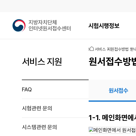
메인메뉴
지
시험시행정보
방
자
치
홈
서비스 지원
접수방법 안
단
체
원서접수방
서비스 지원
인
터
넷
원
FAQ
원서접수
서
접
수
시험관련 문의
센
원서접수
1-1. 메인화면
터
시스템관련 문의