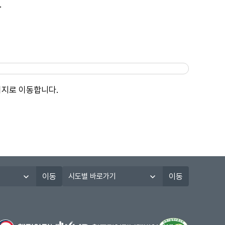
.
이지로 이동합니다.
시
이동
이동
도
별
바
로