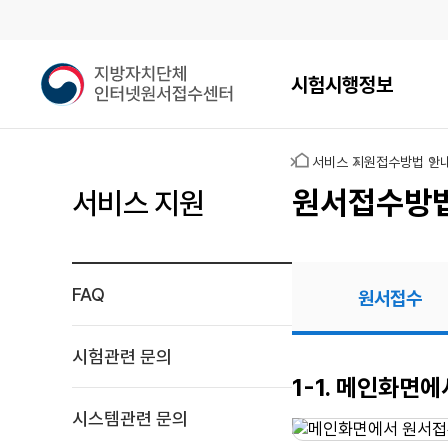
메인메뉴
지
시험시행정보
방
자
치
홈
서비스 지원
접수방법 안
단
체
원서접수방
서비스 지원
인
터
넷
원
FAQ
원서접수
서
접
수
시험관련 문의
센
원서접수
1-1. 메인화면
터
시스템관련 문의