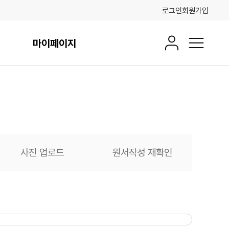
로그인
회원가입
마이페이지
회원정보
전체메뉴
사진 업로드
원서작성 재확인