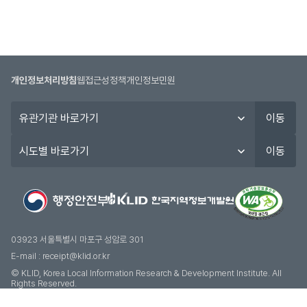
개인정보처리방침
웹접근성정책
개인정보민원
유
이동
관
기
시
이동
관
도
바
별
로
바
가
로
기
가
기
03923 서울특별시 마포구 성암로 301
E-mail :
receipt@klid.or.kr
© KLID, Korea Local Information Research & Development Institute. AII
Rights Reserved.