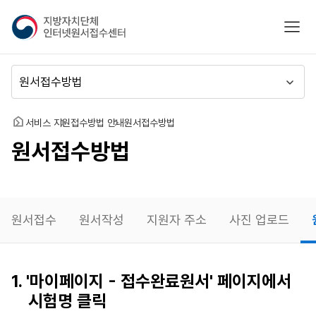
지
모바
방
자
치
메
단
뉴
체
이
인
동
홈
서비스 지원
접수방법 안내
원서접수방법
터
원서접수방법
넷
원
서
접
수
원서접수
원서작성
지원자 주소
사진 업로드
센
터
원서작성
1. '마이페이지 - 접수완료원서' 페이지에서
재확인
시험명 클릭