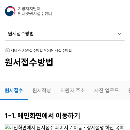
지
모바
방
자
치
메
단
뉴
체
이
인
동
홈
서비스 지원
접수방법 안내
원서접수방법
터
원서접수방법
넷
원
서
접
수
원서접수
원서작성
지원자 주소
사진 업로드
센
터
원서접수
1-1. 메인화면에서 이동하기