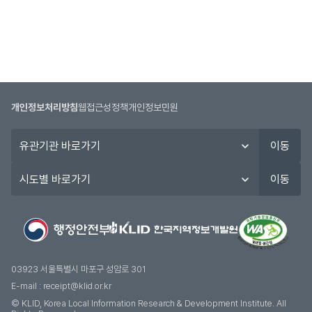
개인정보처리방침
웹접근성정책
개인정보민원
유
이동
관
기
시
이동
관
도
바
별
로
바
가
로
기
가
기
03923 서울특별시 마포구 성암로 301
E-mail :
receipt@klid.or.kr
© KLID, Korea Local Information Research & Development Institute. AII