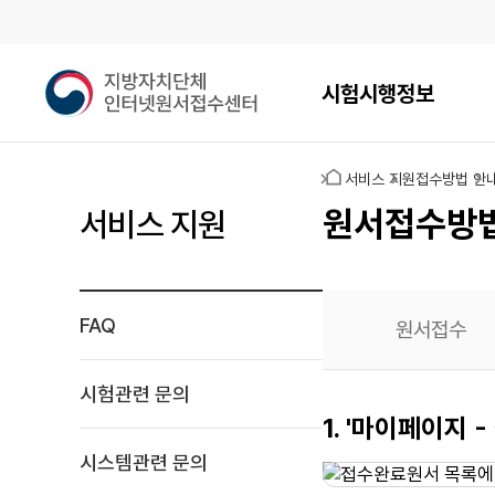
메인메뉴
지
시험시행정보
방
자
치
홈
서비스 지원
접수방법 안
단
체
원서접수방
서비스 지원
인
터
넷
원
FAQ
원서접수
서
접
수
시험관련 문의
센
원서작성
1. '마이페이지
터
재확인
시스템관련 문의