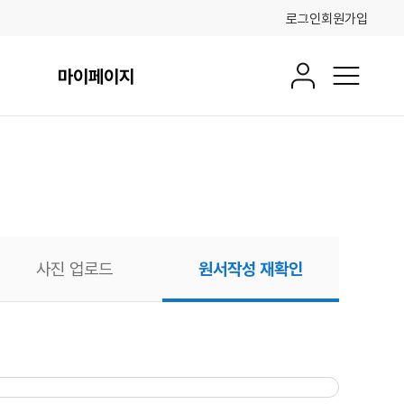
로그인
회원가입
마이페이지
회원정보
전체메뉴
사진 업로드
원서작성 재확인