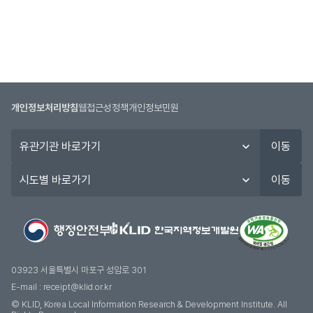
개인정보처리방침
웹접근성정책
개인정보민원
유
이동
관
기
시
이동
관
도
바
별
로
바
가
로
기
가
기
03923 서울특별시 마포구 성암로 301
E-mail :
receipt@klid.or.kr
© KLID, Korea Local Information Research & Development Institute. AII