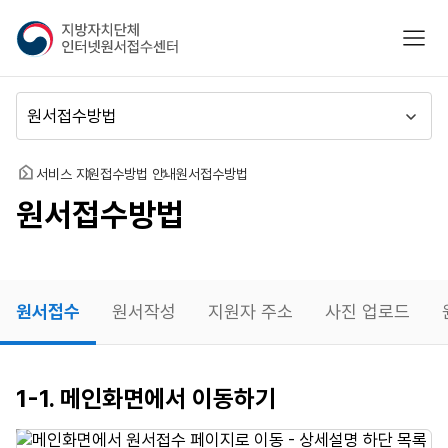
지
모바
방
자
치
메
단
뉴
체
이
인
동
홈
서비스 지원
접수방법 안내
원서접수방법
터
원서접수방법
넷
원
서
접
수
원서접수
원서작성
지원자 주소
사진 업로드
센
터
원서접수
1-1. 메인화면에서 이동하기