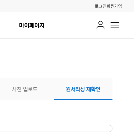
로그인
회원가입
마이페이지
회원정보
전체메뉴
사진 업로드
원서작성 재확인