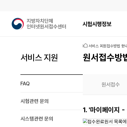
메인메뉴
지
시험시행정보
방
자
치
홈
서비스 지원
접수방법 안
단
체
원서접수방
서비스 지원
인
터
넷
원
FAQ
원서접수
서
접
수
시험관련 문의
센
원서작성
1. '마이페이지
터
재확인
시스템관련 문의