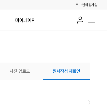
로그인
회원가입
마이페이지
회원정보
전체메뉴
사진 업로드
원서작성 재확인