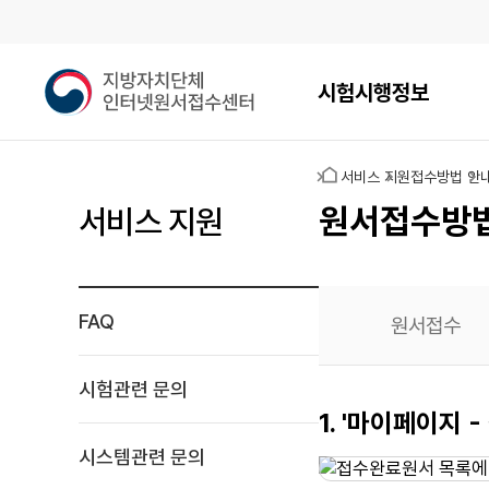
메인메뉴
지
시험시행정보
방
자
치
홈
서비스 지원
접수방법 안
단
체
원서접수방
서비스 지원
인
터
넷
원
FAQ
원서접수
서
접
수
시험관련 문의
센
원서작성
1. '마이페이지
터
재확인
시스템관련 문의