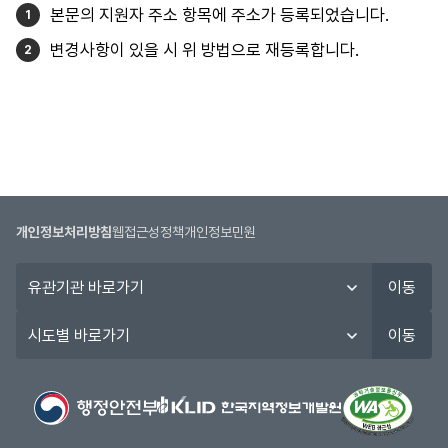
본문의 지원자 주소 항목에 주소가 등록되었습니다.
변경사항이 있을 시 위 방법으로 재등록합니다.
개인정보처리방침
웹접근성정책
개인정보민원
유
이동
관
기
시
이동
관
도
바
별
로
바
가
로
기
가