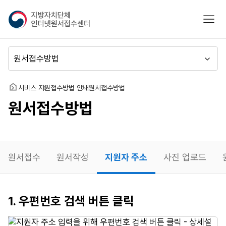
지
모바
방
자
치
메
단
뉴
체
이
인
동
홈
서비스 지원
접수방법 안내
원서접수방법
터
원서접수방법
넷
원
서
접
수
원서접수
원서작성
지원자 주소
사진 업로드
센
터
지원자
1. 우편번호 검색 버튼 클릭
주소