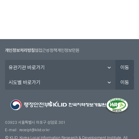
개인정보처리방침
웹접근성정책
개인정보민원
유
이동
관
기
시
이동
관
도
바
별
로
바
가
로
기
가
기
03923 서울특별시 마포구 성암로 301
E-mail :
receipt@klid.or.kr
© KLID, Korea Local Information Research & Development Institute. AII