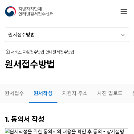
지
모바
방
자
치
메
단
뉴
체
이
인
동
홈
서비스 지원
접수방법 안내
원서접수방법
터
원서접수방법
넷
원
서
접
수
원서접수
원서작성
지원자 주소
사진 업로드
센
터
원서작성
1. 동의서 작성