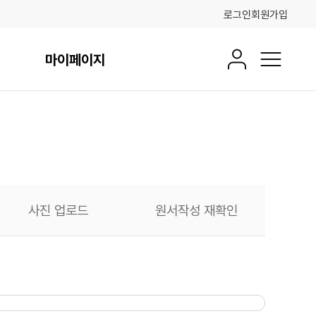
로그인
회원가입
마이페이지
회원정보
전체메뉴
사진 업로드
원서작성 재확인