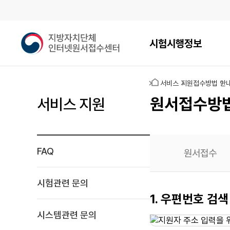
메인메뉴
지
시험시행정보
방
자
치
홈
서비스 지원
접수방법 안
단
체
원서접수방
서비스 지원
인
터
넷
원
FAQ
원서접수
서
접
수
시험관련 문의
센
지원자
1. 우편번호 검색
터
주소
시스템관련 문의