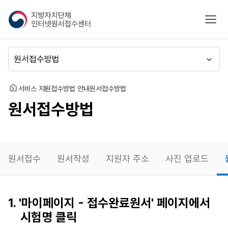
지
모바
방
자
치
메
단
뉴
체
이
인
동
홈
서비스 지원
접수방법 안내
원서접수방법
터
원서접수방법
넷
원
서
접
수
원서접수
원서작성
지원자 주소
사진 업로드
센
터
원서작성
1. '마이페이지 - 접수완료원서' 페이지에서
재확인
시험명 클릭