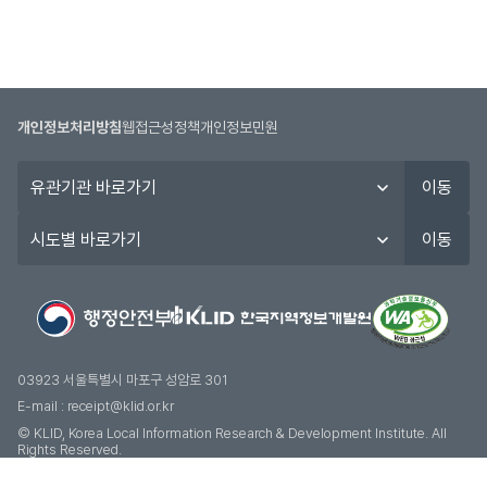
개인정보처리방침
웹접근성정책
개인정보민원
유
이동
관
기
시
이동
관
도
바
별
로
바
가
로
기
가
기
03923 서울특별시 마포구 성암로 301
E-mail :
receipt@klid.or.kr
© KLID, Korea Local Information Research & Development Institute. AII
Rights Reserved.