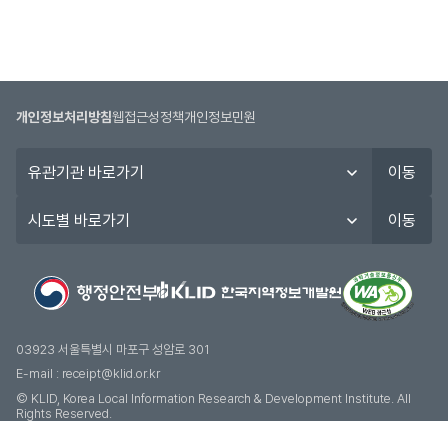
개인정보처리방침
웹접근성정책
개인정보민원
유
이동
관
기
시
이동
관
도
바
별
로
바
가
로
기
가
기
03923 서울특별시 마포구 성암로 301
E-mail :
receipt@klid.or.kr
© KLID, Korea Local Information Research & Development Institute. AII
Rights Reserved.