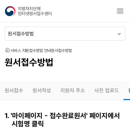
지
모바
방
자
치
메
단
뉴
체
이
인
동
홈
서비스 지원
접수방법 안내
원서접수방법
터
원서접수방법
넷
원
서
접
수
원서접수
원서작성
지원자 주소
사진 업로드
센
터
원서작성
1. '마이페이지 - 접수완료원서' 페이지에서
재확인
시험명 클릭