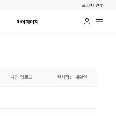
로그인
회원가입
마이페이지
회원정보
전체메뉴
사진 업로드
원서작성 재확인