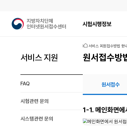
메인메뉴
지
시험시행정보
방
자
치
홈
서비스 지원
접수방법 안
단
체
원서접수방
서비스 지원
인
터
넷
원
FAQ
원서접수
서
접
수
시험관련 문의
센
원서접수
1-1. 메인화면
터
시스템관련 문의