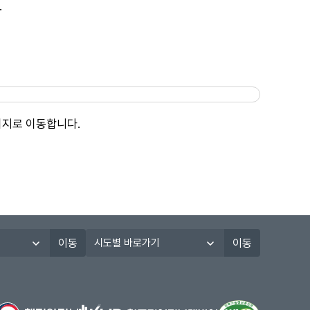
.
이지로 이동합니다.
시
이동
이동
도
별
바
로