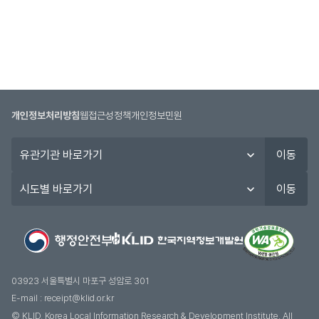
개인정보처리방침
웹접근성정책
개인정보민원
유
이동
관
기
시
이동
관
도
바
별
로
바
가
로
기
가
기
03923 서울특별시 마포구 성암로 301
E-mail :
receipt@klid.or.kr
© KLID, Korea Local Information Research & Development Institute. AII