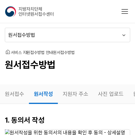
지
모바
방
자
치
메
단
뉴
체
이
인
동
홈
서비스 지원
접수방법 안내
원서접수방법
터
원서접수방법
넷
원
서
접
수
원서접수
원서작성
지원자 주소
사진 업로드
센
터
원서작성
1. 동의서 작성