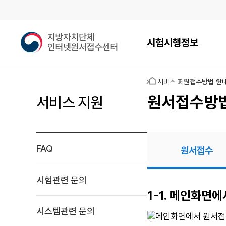
메인메뉴
지
시험시행정보
방
자
치
홈
서비스 지원
접수방법 안
단
체
원서접수방
서비스 지원
인
터
넷
원
FAQ
원서접수
서
접
수
시험관련 문의
센
원서접수
1-1. 메인화면
터
시스템관련 문의