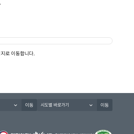
.
이지로 이동합니다.
시
이동
이동
도
별
바
로