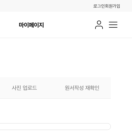
로그인
회원가입
마이페이지
회원정보
전체메뉴
사진 업로드
원서작성 재확인