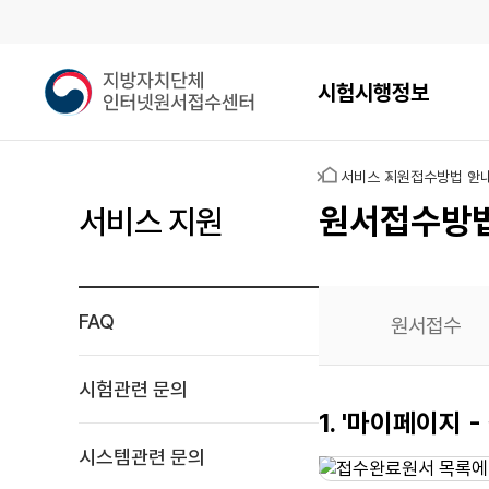
메인메뉴
지
시험시행정보
방
자
치
홈
서비스 지원
접수방법 안
단
체
원서접수방
서비스 지원
인
터
넷
원
FAQ
원서접수
서
접
수
시험관련 문의
센
원서작성
1. '마이페이지
터
재확인
시스템관련 문의