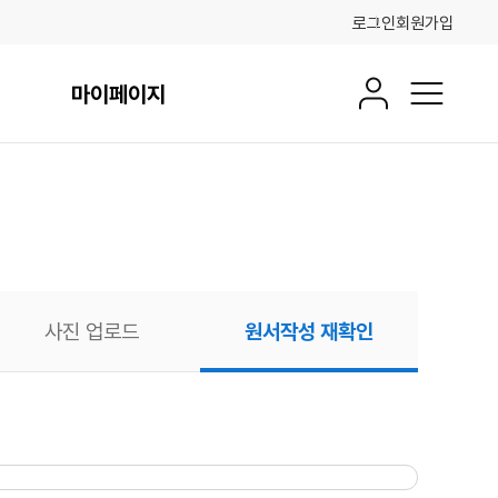
로그인
회원가입
마이페이지
회원정보
전체메뉴
사진 업로드
원서작성 재확인