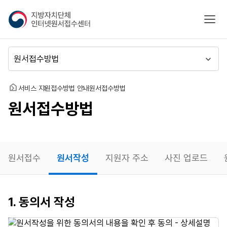
지
모바
방
자
치
메
단
뉴
체
이
인
동
홈
서비스 지원
접수방법 안내
원서접수방법
터
원서접수방법
넷
원
서
접
수
원서접수
원서작성
지원자 주소
사진 업로드
센
터
원서작성
1. 동의서 작성