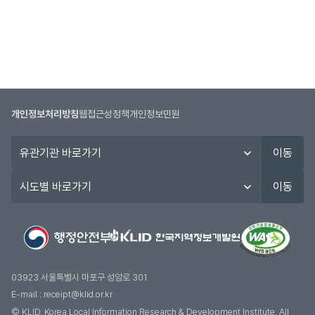
개인정보처리방침
웹접근성정책
개인정보민원
유
이동
관
기
시
이동
관
도
바
별
로
바
가
로
기
가
기
03923 서울특별시 마포구 성암로 301
E-mail :
receipt@klid.or.kr
© KLID, Korea Local Information Research & Development Institute. AII