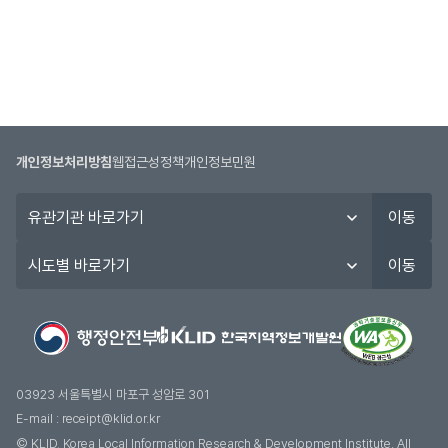
개인정보처리방침
웹접근성정책
개인정보민원
유
이동
관
기
시
이동
관
도
바
별
로
바
가
로
기
가
기
03923 서울특별시 마포구 성암로 301
E-mail :
receipt@klid.or.kr
© KLID, Korea Local Information Research & Development Institute. AII