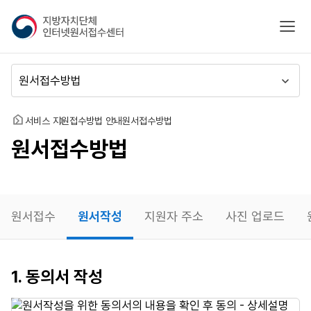
지
모바
방
자
치
메
단
뉴
체
이
인
동
홈
서비스 지원
접수방법 안내
원서접수방법
터
원서접수방법
넷
원
서
접
수
원서접수
원서작성
지원자 주소
사진 업로드
센
터
원서작성
1. 동의서 작성