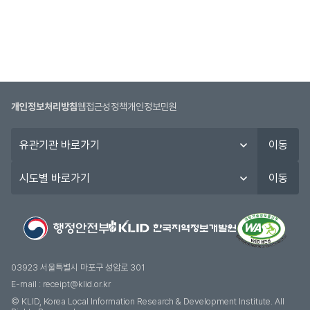
개인정보처리방침
웹접근성정책
개인정보민원
유
이동
관
기
시
이동
관
도
바
별
로
바
가
로
기
가
기
03923 서울특별시 마포구 성암로 301
E-mail :
receipt@klid.or.kr
© KLID, Korea Local Information Research & Development Institute. AII