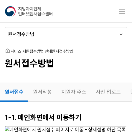
지
모바
방
자
치
메
단
뉴
체
이
인
동
홈
서비스 지원
접수방법 안내
원서접수방법
터
원서접수방법
넷
원
서
접
수
원서접수
원서작성
지원자 주소
사진 업로드
센
터
원서접수
1-1. 메인화면에서 이동하기