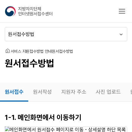
지
모바
방
자
치
메
단
뉴
체
이
인
동
홈
서비스 지원
접수방법 안내
원서접수방법
터
원서접수방법
넷
원
서
접
수
원서접수
원서작성
지원자 주소
사진 업로드
센
터
원서접수
1-1. 메인화면에서 이동하기