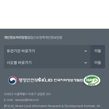
개인정보처리방침
웹접근성정책
개인정보민원
유
이동
관
기
시
이동
관
도
바
별
로
바
가
로
기
가
기
03923 서울특별시 마포구 성암로 301
E-mail :
receipt@klid.or.kr
© KLID, Korea Local Information Research & Development Institute. AII