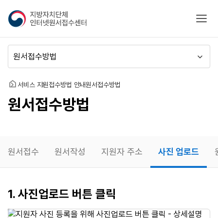
지
모바
방
자
치
메
단
뉴
체
이
인
동
홈
서비스 지원
접수방법 안내
원서접수방법
터
원서접수방법
넷
원
서
접
수
원서접수
원서작성
지원자 주소
사진 업로드
센
터
사진
1. 사진업로드 버튼 클릭
업로드