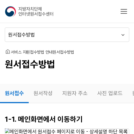
지
모바
방
자
치
메
단
뉴
체
이
인
동
홈
서비스 지원
접수방법 안내
원서접수방법
터
원서접수방법
넷
원
서
접
수
원서접수
원서작성
지원자 주소
사진 업로드
센
터
원서접수
1-1. 메인화면에서 이동하기