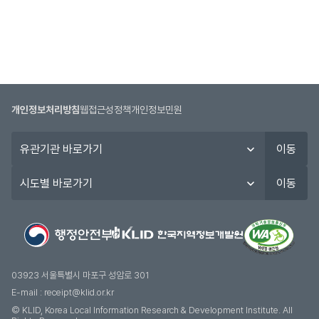
개인정보처리방침
웹접근성정책
개인정보민원
유
이동
관
기
시
이동
관
도
바
별
로
바
가
로
기
가
기
03923 서울특별시 마포구 성암로 301
E-mail :
receipt@klid.or.kr
© KLID, Korea Local Information Research & Development Institute. AII