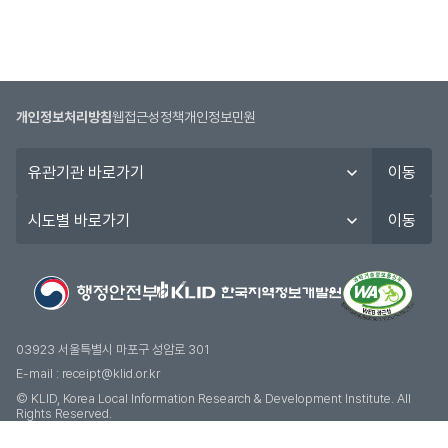
개인정보처리방침
웹접근성정책
개인정보민원
유
이동
관
기
시
이동
관
도
바
별
로
바
가
로
기
가
기
03923 서울특별시 마포구 성암로 301
E-mail :
receipt@klid.or.kr
© KLID, Korea Local Information Research & Development Institute. AII
Rights Reserved.