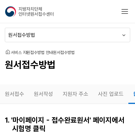
지
모바
방
자
치
메
단
뉴
체
이
인
동
홈
서비스 지원
접수방법 안내
원서접수방법
터
원서접수방법
넷
원
서
접
수
원서접수
원서작성
지원자 주소
사진 업로드
센
터
원서작성
1. '마이페이지 - 접수완료원서' 페이지에서
재확인
시험명 클릭