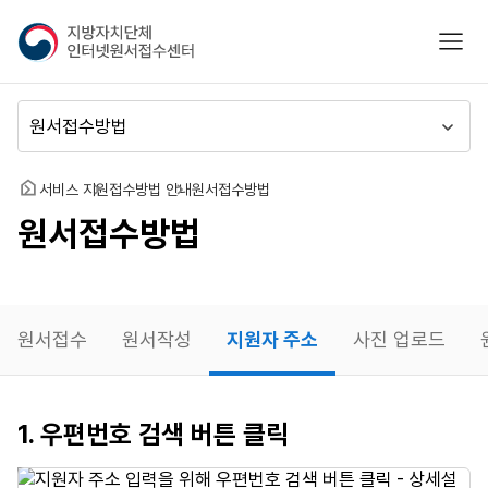
지
모바
방
자
치
메
단
뉴
체
이
인
동
홈
서비스 지원
접수방법 안내
원서접수방법
터
원서접수방법
넷
원
서
접
수
원서접수
원서작성
지원자 주소
사진 업로드
센
터
지원자
1. 우편번호 검색 버튼 클릭
주소