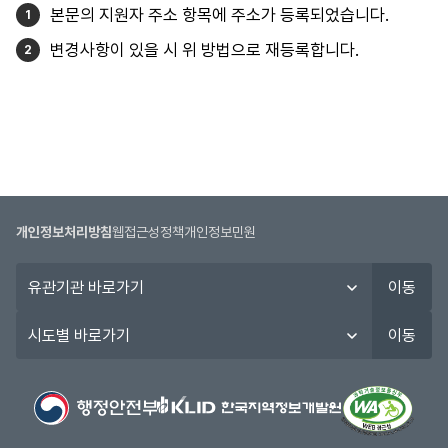
본문의 지원자 주소 항목에 주소가 등록되었습니다.
변경사항이 있을 시 위 방법으로 재등록합니다.
개인정보처리방침
웹접근성정책
개인정보민원
유
이동
관
기
시
이동
관
도
바
별
로
바
가
로
기
가