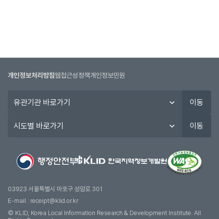
개인정보처리방침
웹접근성정책
개인정보민원
유
이동
관
기
시
이동
관
도
바
별
로
바
가
로
기
가
기
03923 서울특별시 마포구 성암로 301
E-mail :
receipt@klid.or.kr
© KLID, Korea Local Information Research & Development Institute. AII