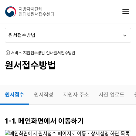
지
모바
방
자
치
메
단
뉴
체
이
인
동
홈
서비스 지원
접수방법 안내
원서접수방법
터
원서접수방법
넷
원
서
접
수
원서접수
원서작성
지원자 주소
사진 업로드
센
터
원서접수
1-1. 메인화면에서 이동하기