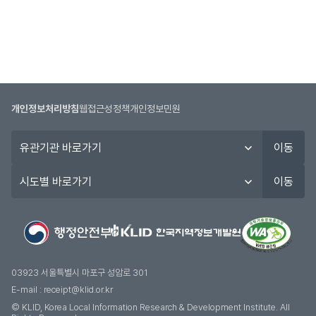
개인정보처리방침
웹접근성정책
개인정보민원
유
이동
관
기
시
이동
관
도
바
별
로
바
가
로
기
가
기
03923 서울특별시 마포구 성암로 301
E-mail :
receipt@klid.or.kr
© KLID, Korea Local Information Research & Development Institute. AII