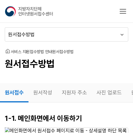
지
모바
방
자
치
메
단
뉴
체
이
인
동
홈
서비스 지원
접수방법 안내
원서접수방법
터
원서접수방법
넷
원
서
접
수
원서접수
원서작성
지원자 주소
사진 업로드
센
터
원서접수
1-1. 메인화면에서 이동하기