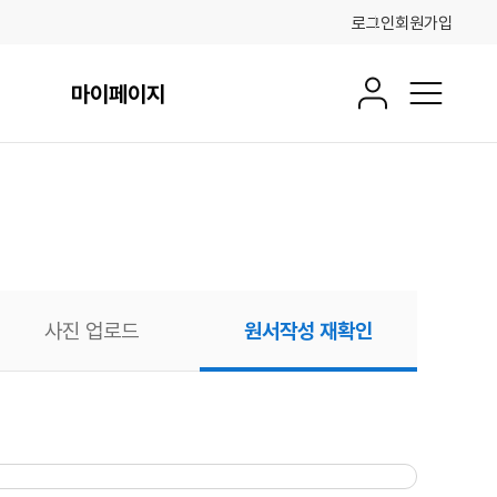
로그인
회원가입
마이페이지
회원정보
전체메뉴
사진 업로드
원서작성 재확인