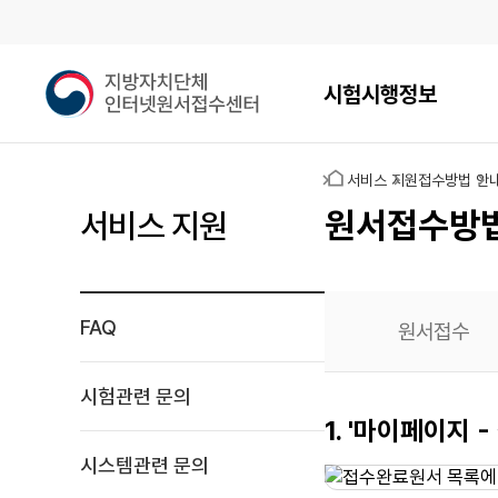
메인메뉴
지
시험시행정보
방
자
치
홈
서비스 지원
접수방법 안
단
체
원서접수방
서비스 지원
인
터
넷
원
FAQ
원서접수
서
접
수
시험관련 문의
센
원서작성
1. '마이페이지
터
재확인
시스템관련 문의