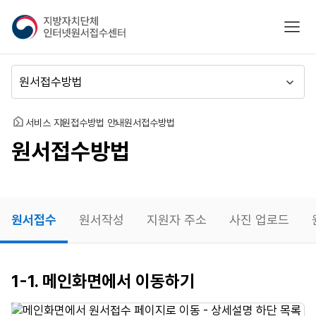
지
모바
방
자
치
메
단
뉴
체
이
인
동
홈
서비스 지원
접수방법 안내
원서접수방법
터
원서접수방법
넷
원
서
접
수
원서접수
원서작성
지원자 주소
사진 업로드
센
터
원서접수
1-1. 메인화면에서 이동하기