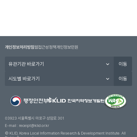
개인정보처리방침
웹접근성정책
개인정보민원
유
이동
관
기
시
이동
관
도
바
별
로
바
가
로
기
가
기
03923 서울특별시 마포구 성암로 301
E-mail :
receipt@klid.or.kr
© KLID, Korea Local Information Research & Development Institute. AII