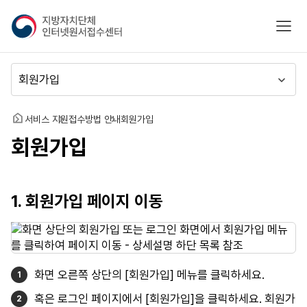
지
모바
방
자
치
메
단
뉴
체
이
인
동
홈
서비스 지원
접수방법 안내
회원가입
터
회원가입
넷
원
서
접
1. 회원가입 페이지 이동
수
센
터
화면 오른쪽 상단의 [회원가입] 메뉴를 클릭하세요.
혹은 로그인 페이지에서 [회원가입]을 클릭하세요. 회원가