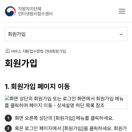
지
모바
방
자
치
메
단
뉴
체
이
인
동
홈
서비스 지원
접수방법 안내
회원가입
터
회원가입
넷
원
서
접
1. 회원가입 페이지 이동
수
센
터
화면 오른쪽 상단의 [회원가입] 메뉴를 클릭하세요.
혹은 로그인 페이지에서 [회원가입]을 클릭하세요. 회원가