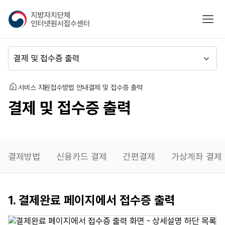
지
모바
방
자
치
메
단
뉴
체
이
인
동
홈
서비스 지원
접수방법 안내
결제 및 접수증 출력
터
결제 및 접수증 출력
넷
원
서
접
수
결제방법
신용카드 결제
간편결제
가상계좌 결제
센
터
접수증
1. 결제완료 페이지에서 접수증 출력
출력