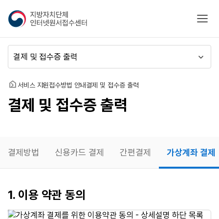
지
모바
방
자
치
메
단
뉴
체
이
인
동
홈
서비스 지원
접수방법 안내
결제 및 접수증 출력
터
결제 및 접수증 출력
넷
원
서
접
수
결제방법
신용카드 결제
간편결제
가상계좌 결제
센
터
가상계좌
1. 이용 약관 동의
결제