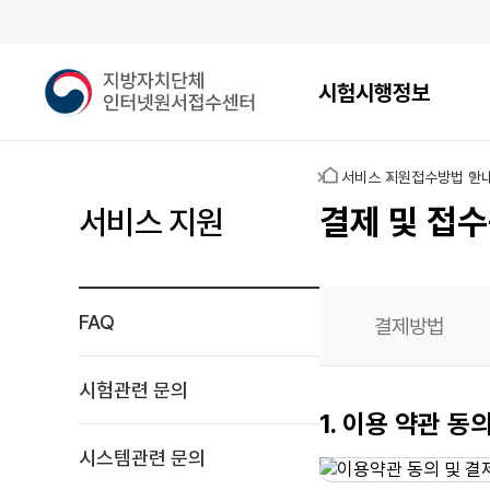
메인메뉴
지
시험시행정보
방
자
치
홈
서비스 지원
접수방법 안
단
체
결제 및 접수
서비스 지원
인
터
넷
원
FAQ
결제방법
서
접
수
시험관련 문의
센
신용카드
1. 이용 약관 동
터
결제
시스템관련 문의